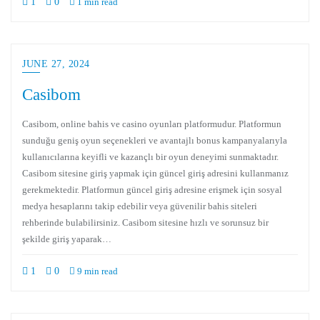
1
0
1 min read
JUNE 27, 2024
Casibom
Casibom, online bahis ve casino oyunları platformudur. Platformun
sunduğu geniş oyun seçenekleri ve avantajlı bonus kampanyalarıyla
kullanıcılarına keyifli ve kazançlı bir oyun deneyimi sunmaktadır.
Casibom sitesine giriş yapmak için güncel giriş adresini kullanmanız
gerekmektedir. Platformun güncel giriş adresine erişmek için sosyal
medya hesaplarını takip edebilir veya güvenilir bahis siteleri
rehberinde bulabilirsiniz. Casibom sitesine hızlı ve sorunsuz bir
şekilde giriş yaparak…
1
0
9 min read