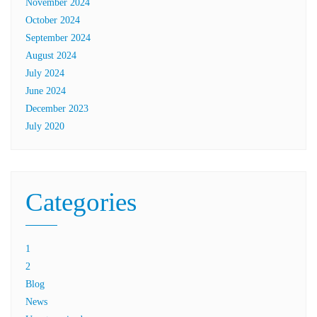
November 2024
October 2024
September 2024
August 2024
July 2024
June 2024
December 2023
July 2020
Categories
1
2
Blog
News