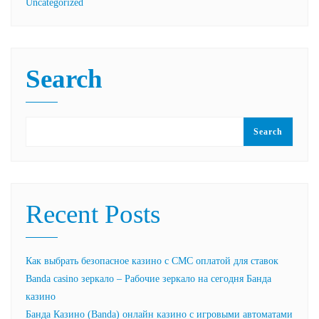
Uncategorized
Search
Search
Recent Posts
Как выбрать безопасное казино с СМС оплатой для ставок
Banda casino зеркало – Рабочие зеркало на сегодня Банда
казино
Банда Казино (Banda) онлайн казино с игровыми автоматами