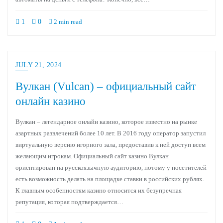
1
0
2 min read
JULY 21, 2024
Вулкан (Vulсan) – официальный сайт
онлайн казино
Вулкан – легендарное онлайн казино, которое известно на рынке
азартных развлечений более 10 лет. В 2016 году оператор запустил
виртуальную версию игорного зала, предоставив к ней доступ всем
желающим игрокам. Официальный сайт казино Вулкан
ориентирован на русскоязычную аудиторию, потому у посетителей
есть возможность делать на площадке ставки в российских рублях.
К главным особенностям казино относится их безупречная
репутация, которая подтверждается…