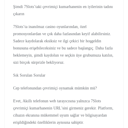
Şimdi 7Slots’taki çevrimiçi kumarhanenin en iyilerinin tadını
çıkarın
7Slots’ta inanılmaz casino oyunlarından, özel
promosyonlardan ve çok daha fazlasından keyif alabilirsiniz.
Sadece kaydolarak eksiksiz ve ilgi çekici bir hoşgeldin
bonusuna erişebileceksiniz ve bu sadece başlangıç. Daha fazla
beklemeyin, şimdi kaydolun ve seçkin üye grubumuza katılın,
sizi birçok sürprizle bekliyoruz.
Sık Sorulan Sorular
Cep telefonundan çevrimiçi oynamak mümkün mü?
Evet, Akıllı telefonun web tarayıcısına yalnızca 7Slots
çevrimiçi kumarhanenin URL’sini girmeniz gerekir. Platform,
cihazın ekranına mükemmel uyum sağlar ve bilgisayardan
erişildiğindeki özelliklerin aynısına sahiptir.