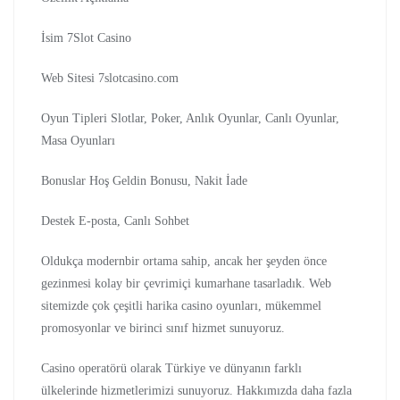
İsim 7Slot Casino
Web Sitesi 7slotcasino.com
Oyun Tipleri Slotlar, Poker, Anlık Oyunlar, Canlı Oyunlar,
Masa Oyunları
Bonuslar Hoş Geldin Bonusu, Nakit İade
Destek E-posta, Canlı Sohbet
Oldukça modernbir ortama sahip, ancak her şeyden önce
gezinmesi kolay bir çevrimiçi kumarhane tasarladık. Web
sitemizde çok çeşitli harika casino oyunları, mükemmel
promosyonlar ve birinci sınıf hizmet sunuyoruz.
Casino operatörü olarak Türkiye ve dünyanın farklı
ülkelerinde hizmetlerimizi sunuyoruz. Hakkımızda daha fazla