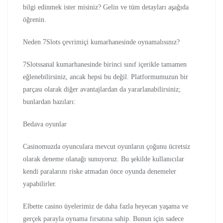
bilgi edinmek ister misiniz? Gelin ve tüm detayları aşağıda
öğrenin.
Neden 7Slots çevrimiçi kumarhanesinde oynamalısınız?
7Slotssanal kumarhanesinde birinci sınıf içerikle tamamen
eğlenebilirsiniz, ancak hepsi bu değil. Platformumuzun bir
parçası olarak diğer avantajlardan da yararlanabilirsiniz;
bunlardan bazıları:
Bedava oyunlar
Casinomuzda oyunculara mevcut oyunların çoğunu ücretsiz
olarak deneme olanağı sunuyoruz. Bu şekilde kullanıcılar
kendi paralarını riske atmadan önce oyunda denemeler
yapabilirler.
Elbette casino üyelerimiz de daha fazla heyecan yaşama ve
gerçek parayla oynama fırsatına sahip. Bunun için sadece