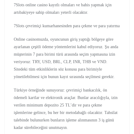
7Slots online casino kayıtlı olmaları ve bahis yapmak için
artıbakiyeye sahip olmaları yeterli olacaktır.
7Slots çevrimiçi kumarhanesinden para çekme ve para yatırma
Online casinomuzda, oyuncunun giriş yaptığı bölgeye göre
ayarlanan çeşitli ödeme yöntemlerini kabul ediyoruz. Şu anda
müşterinin 7 para birimi türü arasında seçim yapmasına izin
veriyoruz: TRY, USD, BRL, CLP, INR, THB ve VND.
Sitedeki tüm etkinliklerin söz konusu para birimiyle
yönetilebilmesi için bunun kayıt sırasında seçilmesi gerekir.
Türkiye örneğinde sunuyoruz: çevrimiçi bankacılık, ön
ödemeli kartlar ve elektronik araçlar. Bunlar aracılığıyla, izin
verilen minimum depozito 25 TL’dir ve para çekme
işlemlerine gelince, bu her bir metodabağlı olacaktır. Tahsilat
talebinde bulunurken bunların işleme alınmasının 3 iş günü
kadar sürebileceğini unutmayın.