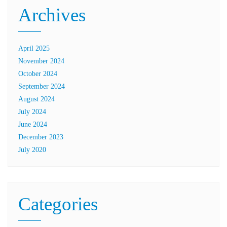
Archives
April 2025
November 2024
October 2024
September 2024
August 2024
July 2024
June 2024
December 2023
July 2020
Categories