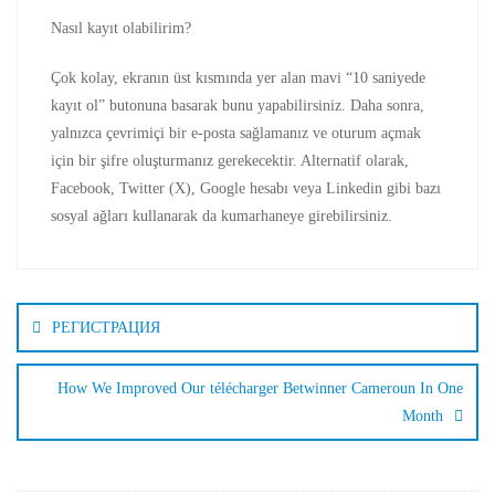
Nasıl kayıt olabilirim?
Çok kolay, ekranın üst kısmında yer alan mavi “10 saniyede
kayıt ol” butonuna basarak bunu yapabilirsiniz. Daha sonra,
yalnızca çevrimiçi bir e-posta sağlamanız ve oturum açmak
için bir şifre oluşturmanız gerekecektir. Alternatif olarak,
Facebook, Twitter (X), Google hesabı veya Linkedin gibi bazı
sosyal ağları kullanarak da kumarhaneye girebilirsiniz.
РЕГИСТРАЦИЯ
How We Improved Our télécharger Betwinner Cameroun In One
Month