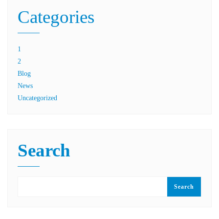
Categories
1
2
Blog
News
Uncategorized
Search
Search