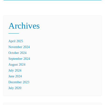
Archives
April 2025
November 2024
October 2024
September 2024
August 2024
July 2024
June 2024
December 2023
July 2020