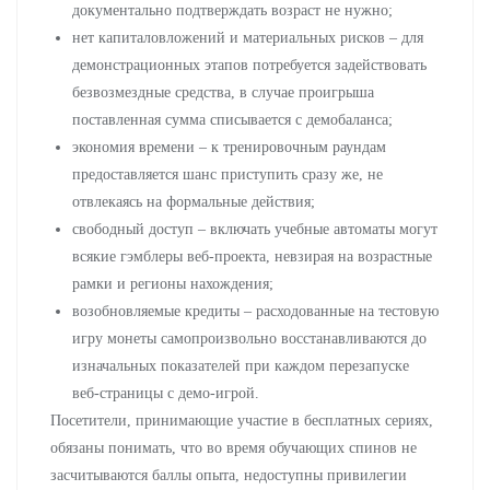
документально подтверждать возраст не нужно;
нет капиталовложений и материальных рисков – для
демонстрационных этапов потребуется задействовать
безвозмездные средства, в случае проигрыша
поставленная сумма списывается с демобаланса;
экономия времени – к тренировочным раундам
предоставляется шанс приступить сразу же, не
отвлекаясь на формальные действия;
свободный доступ – включать учебные автоматы могут
всякие гэмблеры веб-проекта, невзирая на возрастные
рамки и регионы нахождения;
возобновляемые кредиты – расходованные на тестовую
игру монеты самопроизвольно восстанавливаются до
изначальных показателей при каждом перезапуске
веб-страницы с демо-игрой.
Посетители, принимающие участие в бесплатных сериях,
обязаны понимать, что во время обучающих спинов не
засчитываются баллы опыта, недоступны привилегии