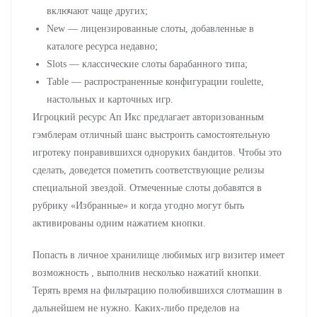
включают чаще других;
New — лицензированные слоты, добавленные в
каталоге ресурса недавно;
Slots — классические слоты барабанного типа;
Table — распространенные конфигурации roulette,
настольных и карточных игр.
Игроцкий ресурс Ап Икс предлагает авторизованным
гэмблерам отличный шанс выстроить самостоятельную
игротеку понравившихся одноруких бандитов. Чтобы это
сделать, доведется пометить соответствующие релизы
специальной звездой. Отмеченные слоты добавятся в
рубрику «Избранные» и когда угодно могут быть
активированы одним нажатием кнопки.
Попасть в личное хранилище любимых игр визитер имеет
возможность , выполнив несколько нажатий кнопки.
Терять время на фильтрацию полюбившихся слотмашин в
дальнейшем не нужно. Каких-либо пределов на