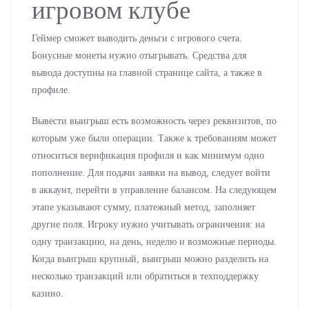
игровом клубе
Геймер сможет выводить деньги с игрового счета.
Бонусные монеты нужно отыгрывать. Средства для
вывода доступны на главной странице сайта, а также в
профиле.
Вывести выигрыш есть возможность через реквизитов, по
которым уже были операции. Также к требованиям может
относиться верификация профиля и как минимум одно
пополнение. Для подачи заявки на вывод, следует войти
в аккаунт, перейти в управление балансом. На следующем
этапе указывают сумму, платежный метод, заполняет
другие поля. Игроку нужно учитывать ограничения: на
одну транзакцию, на день, неделю и возможные периоды.
Когда выигрыш крупный, выигрыш можно разделить на
несколько транзакций или обратиться в техподдержку
казино.