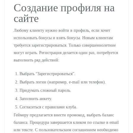
Создание профиля на
сайте
Любому клиенту нужно войти в профиль, если хочет
использовать бонусы и взять бонусы. Новым клиентам
требуется зарегистрироваться. Только совершеннолетние
могут играть. Регистрация делается один раз, потребуется
выполнить ряд действий:
Выбрать “Зарегистрироваться”.
Выбрать логин (например, e-mail или телефон).
Придумать сложный пароль.
Заполнить анкету.
Согласиться с правилами клуба.
Геймеру предлагается внести промокод, выбрать баланс
баланса. Процедура завершается кликом по ссылке в email
или тексте. С пользовательским соглашением необходимо