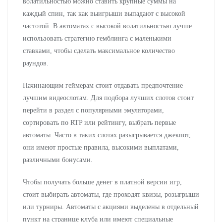
волатильностью можно ставить крупные суммы на
каждый спин, так как выигрыши выпадают с высокой
частотой. В автоматах с высокой волатильностью лучше
использовать стратегию гемблинга с маленькими
ставками, чтобы сделать максимальное количество
раундов.
Начинающим геймерам стоит отдавать предпочтение
лучшим видеослотам. Для подбора лучших слотов стоит
перейти в раздел с популярными эмуляторами,
сортировать по RTP или рейтингу, выбрать первые
автоматы. Часто в таких слотах разыгрывается джекпот,
они имеют простые правила, высокими выплатами,
различными бонусами.
Чтобы получать больше денег в платной версии игр,
стоит выбирать автоматы, где проходят квизы, розыгрыши
или турниры. Автоматы с акциями выделены в отдельный
пункт на странице клуба или имеют специальные