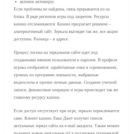
активен антивирус.
Если проблемы не найдены, связь прерывается из-за
блока. В ряде регионов игры под запретом. Ресурсы
казино отслеживаются. Казино предлагает решение –
альтернативный сайт. Зеркала выглядят так же, все акции
доступны. Разница – в адресе.
Процесс логина на зеркальном сайте идет под
созданными именем пользователя и паролем. В профиле
игрока отобразятся: заработанные очки в соревнованиях,
уровень по программе лояльности, выбранные
видеослоты и прочие личные данные. Создание учетной
записи, финансовые операции и игры происходит так же
главному ресурсу казино.
Если доступ отсутствует при игре, зеркало переключается
само. Клиент казино Лаки Джет получит список
актуальных зеркал сайта на e-mail аккаунта. Также можно
получить новые зеркальные url у поддержки технической