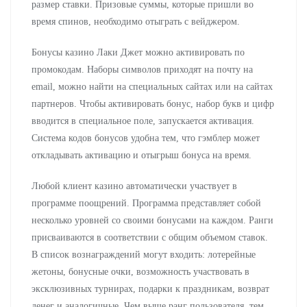
размер ставки. Призовые суммы, которые пришли во
время спинов, необходимо отыграть с вейджером.
Бонусы казино Лаки Джет можно активировать по
промокодам. Наборы символов приходят на почту на
email, можно найти на специальных сайтах или на сайтах
партнеров. Чтобы активировать бонус, набор букв и цифр
вводится в специальное поле, запускается активация.
Система кодов бонусов удобна тем, что гэмблер может
откладывать активацию и отыгрыш бонуса на время.
Любой клиент казино автоматически участвует в
программе поощрений. Программа представляет собой
несколько уровней со своими бонусами на каждом. Ранги
присваиваются в соответствии с общим объемом ставок.
В список вознаграждений могут входить: лотерейные
жетоны, бонусные очки, возможность участвовать в
эксклюзивных турнирах, подарки к праздникам, возврат
денег и аналогичные. Чем выше ранг пользователя, тем