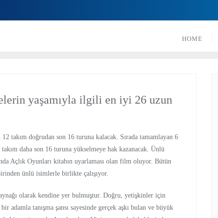
HOME
şelerin yaşamıyla ilgili en iyi 26 uzun
lam 12 takım doğrudan son 16 turuna kalacak. Sırada tamamlayan 6
4 takım daha son 16 turuna yükselmeye hak kazanacak. Ünlü
ında Açlık Oyunları kitabın uyarlaması olan film oluyor. Bütün
inden ünlü isimlerle birlikte çalışıyor.
aynağı olarak kendine yer bulmuştur. Doğru, yetişkinler için
 bir adamla tanışma şansı sayesinde gerçek aşkı bulan ve büyük