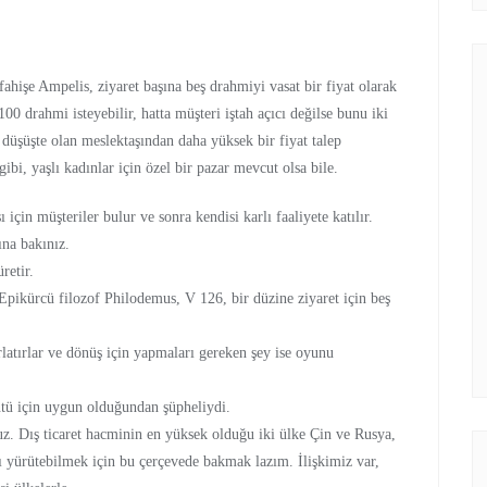
hişe Ampelis, ziyaret başına beş drahmiyi vasat bir fiyat olarak
00 drahmi isteyebilir, hatta müşteri iştah açıcı değilse bunu iki
, düşüşte olan meslektaşından daha yüksek bir fiyat talep
ibi, yaşlı kadınlar için özel bir pazar mevcut olsa bile.
için müşteriler bulur ve sonra kendisi karlı faaliyete katılır.
ına bakınız.
retir.
 Epikürcü filozof Philodemus, V 126, bir düzine ziyaret için beş
rlatırlar ve dönüş için yapmaları gereken şey ise oyunu
tü için uygun olduğundan şüpheliydi.
oruz. Dış ticaret hacminin en yüksek olduğu iki ülke Çin ve Rusya,
klı yürütebilmek için bu çerçevede bakmak lazım. İlişkimiz var,