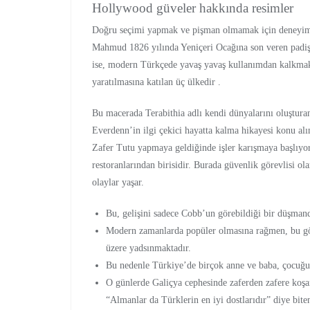
Hollywood güveler hakkında resimler
Doğru seçimi yapmak ve pişman olmamak için deneyimli
Mahmud 1826 yılında Yeniçeri Ocağına son veren padişah
ise, modern Türkçede yavaş yavaş kullanımdan kalkmak
yaratılmasına katılan üç ülkedir .
Bu macerada Terabithia adlı kendi dünyalarını oluşturan
Everdenn’in ilgi çekici hayatta kalma hikayesi konu alı
Zafer Tutu yapmaya geldiğinde işler karışmaya başlıyor
restoranlarından birisidir. Burada güvenlik görevlisi ol
olaylar yaşar.
Bu, gelişini sadece Cobb’un görebildiği bir düşmand
Modern zamanlarda popüler olmasına rağmen, bu gör
üzere yadsınmaktadır.
Bu nedenle Türkiye’de birçok anne ve baba, çocuğun
O günlerde Galiçya cephesinde zaferden zafere koş
“Almanlar da Türklerin en iyi dostlarıdır” diye biten