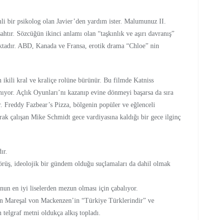
 bir psikolog olan Javier’den yardım ister. Malumunuz II.
tır. Sözcüğün ikinci anlamı olan “taşkınlık ve aşırı davranış”
tadır. ABD, Kanada ve Fransa, erotik drama “Chloe” nin
 ikili kral ve kraliçe rolüne bürünür. Bu filmde Katniss
nıyor. Açlık Oyunları’nı kazanıp evine dönmeyi başarsa da sıra
. Freddy Fazbear’s Pizza, bölgenin popüler ve eğlenceli
arak çalışan Mike Schmidt gece vardiyasına kaldığı bir gece ilginç
ır.
üş, ideolojik bir gündem olduğu suçlamaları da dahil olmak
un en iyi liselerden mezun olması için çabalıyor.
an Mareşal von Mackenzen’in “Türkiye Türklerindir” ve
 telgraf metni oldukça alkış topladı.