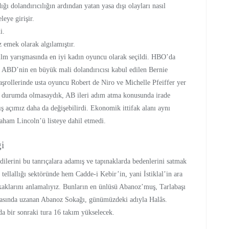
ığı dolandırıcılığın ardından yatan yasa dışı olayları nasıl
leye girişir.
i.
 emek olarak algılamıştır.
film yarışmasında en iyi kadın oyuncu olarak seçildi. HBO’da
 ABD’nin en büyük mali dolandırıcısı kabul edilen Bernie
şrollerinde usta oyuncu Robert de Niro ve Michelle Pfeiffer yer
nkü durumda olmasaydık, AB ileri adım atma konusunda irade
ış açımız daha da değişebilirdi. Ekonomik ittifak alanı aynı
raham Lincoln’ü listeye dahil etmedi.
ği
dilerini bu tanrıçalara adamış ve tapınaklarda bedenlerini satmak
tellallığı sektöründe hem Cadde-i Kebir’in, yani İstiklal’in ara
kaklarını anlamalıyız. Bunların en ünlüsü Abanoz’muş, Tarlabaşı
arasında uzanan Abanoz Sokağı, günümüzdeki adıyla Halâs.
da bir sonraki tura 16 takım yükselecek.