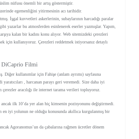
slim nüfusu önemli bir artış göstermiştir.
zerinde egemenliğini yitirmesinin acı tarihidir.
mış. İşgal kuvvetleri askerlerinin, subaylarının harcadığı paralar
gibi yazarlar bu atmosferden esinlenerek eserler yazmışlar. Yapım,
arşıya kalan bir kadını konu alıyor. Web sitemizdeki çerezleri
mek için kullanıyoruz. Çerezleri reddetmek istiyorsanız detaylı
 DiCaprio Filmi
ş. Diğer kullanımlar için Fahişe (anlam ayrımı) sayfasına
yaratıcıları , harcanan parayı geri veremedi. Size daha iyi
 çerezler aracılığı ile internet tarama verileri topluyoruz.
 ancak ilk 10’da yer alan hiç kimsenin pozisyonunu değiştirmedi.
n en iyi yolunun ne olduğu konusunda akıllıca kurgulanmış bir
, ancak Agoranomus’un da çabalarına rağmen ücretler dönem