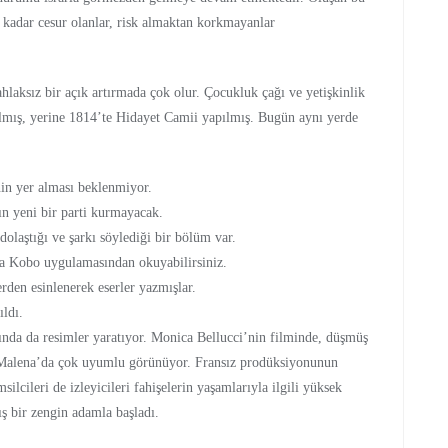
 kadar cesur olanlar, risk almaktan korkmayanlar
 ahlaksız bir açık artırmada çok olur. Çocukluk çağı ve yetişkinlik
ılmış, yerine 1814’te Hidayet Camii yapılmış. Bugün aynı yerde
nin yer alması beklenmiyor.
dın yeni bir parti kurmayacak.
dolaştığı ve şarkı söylediği bir bölüm var.
a Kobo uygulamasından okuyabilirsiniz.
den esinlenerek eserler yazmışlar.
ıldı.
ında da resimler yaratıyor. Monica Bellucci’nin filminde, düşmüş
ı Malena’da çok uyumlu görünüyor. Fransız prodüksiyonunun
silcileri de izleyicileri fahişelerin yaşamlarıyla ilgili yüksek
ış bir zengin adamla başladı.