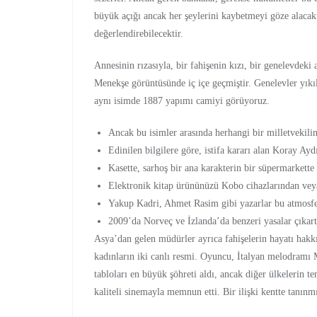
büyük açığı ancak her şeylerini kaybetmeyi göze alacak
değerlendirebilecektir.
Annesinin rızasıyla, bir fahişenin kızı, bir genelevdeki
Menekşe görüntüsünde iç içe geçmiştir. Genelevler yık
aynı isimde 1887 yapımı camiyi görüyoruz.
Ancak bu isimler arasında herhangi bir milletvekili
Edinilen bilgilere göre, istifa kararı alan Koray Ay
Kasette, sarhoş bir ana karakterin bir süpermarkette 
Elektronik kitap ürününüzü Kobo cihazlarından vey
Yakup Kadri, Ahmet Rasim gibi yazarlar bu atmosfer
2009’da Norveç ve İzlanda’da benzeri yasalar çıkart
Asya’dan gelen müdürler ayrıca fahişelerin hayatı hakk
kadınların iki canlı resmi. Oyuncu, İtalyan melodram
tabloları en büyük şöhreti aldı, ancak diğer ülkelerin tem
kaliteli sinemayla memnun etti. Bir ilişki kentte tanınm