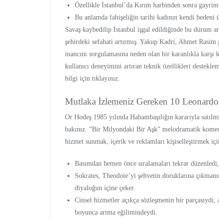
Özellikle İstanbul’da Kırım harbinden sonra gayrimü
Bu anlamda fahişeliğin tarihi kadının kendi bedeni ü
Savaş kaybedilip İstanbul işgal edildiğinde bu durum art
şehirdeki sefahati artırmış. Yakup Kadri, Ahmet Rasim 
inancını sorgulamasına neden olan bir karanlıkla karşı k
kullanıcı deneyimini artıran teknik özellikleri destekle
bilgi için tıklayınız.
Mutlaka İzlemeniz Gereken 10 Leonardo
Or Hodeş 1985 yılında Hahambaşılığın kararıyla satılmı
bakınız. “Bir Milyondaki Bir Aşk” melodramatik komedi 
hizmet sunmak, içerik ve reklamları kişiselleştirmek için
Basımdan hemen önce sıralamaları tekrar düzenledi,
Sokrates, Theodote’yi şehvetin doruklarına çıkmanı
diyaloğun içine çeker.
Cinsel hizmetler açıkça sözleşmenin bir parçasıydı
boyunca artma eğilimindeydi.