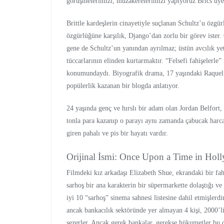
görüşmelerimizi, müzakerelerimizi yapıyoruz Brics üyes
Brittle kardeşlerin cinayetiyle suçlanan Schultz’u özg
özgürlüğüne karşılık, Django’dan zorlu bir görev iste
gene de Schultz’un yanından ayrılmaz; üstün avcılık ye
tüccarlarının elinden kurtarmaktır. “Felsefi fahişelerle” 
konumundaydı. Biyografik drama, 17 yaşındaki Raquel’in
popülerlik kazanan bir blogda anlatıyor.
24 yaşında genç ve hırslı bir adam olan Jordan Belfort,
tonla para kazanıp o parayı aynı zamanda çabucak harcaya
giren pahalı ve pis bir hayatı vardır.
Orijinal İsmi: Once Upon a Time in Ho
Filmdeki kız arkadaşı Elizabeth Shue, ekrandaki bir fa
sarhoş bir ana karakterin bir süpermarkette dolaştığı ve
iyi 10 “sarhoş” sinema sahnesi listesine dahil etmişlerd
ancak bankacılık sektöründe yer almayan 4 kişi, 2000’l
sezerler. Ancak gerek bankalar, gerekse hükumetler b