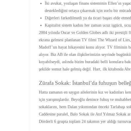
İki avukat, yozlaşan finans sisteminin Ellen’ın yaşad
desteklediğini ortaya çıkarmak için zorlu bir mücade
Diğerleri farkedilmedi ya da ticari başarı elde etmed
Kapitalist sistem kadını her zaman ucuz işgücü, ucuz
2004 yılında Oscar ve Golden Globes adlı iki prestijli 
ekrana gelmesi planlanan TV filmi The Wizard of Lies,
Madoff’un hayat hikayesini konu alıyor. TV filminin ba
alıyor. Biz AB ile olan ilişkilerimizin seyrinde bugü
koyabilseydi, aslında bizim buradaki belli konulara bak
şekilde somut hale gelmiş değil. Hart, ilk kitabında Ab
Zürafa Sokak: İstanbul’da fuhuşun belle
Hatta zamanın en saygın ailelerinin kız ve kadınları ken
için yarışmışlardır. Beyoğlu denince fuhuş ve muhabbet 
sokaklarını, hem Dalan yıkımından önceki Tarlabaşı so
Caddesine paralel, Balo Sokak ile Atıf Yılmaz Sokak 
Dörderli 6 grupta toplam 24 takımın yer aldığı turnuva