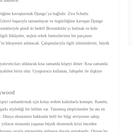
i ülkelerle.
ürlüğüne kavuşturmak Django’ya bağlıdır. Zira Schultz
r. Görevi başarıyla tamamlayan ve özgürlüğüne kavuşan Django
tenekleriyle şimdi ki hedefi Broomhilda’yı bulmak ve köle
ilgili hikâyeler, seçkin erkek fantezilerinin bir parçasını
 hikayesini anlatacak. Çalışmalarıyla ilgili izlenimlerini, büyük
 yatırımcıları aldatarak kısa zamanda köşeyi döner. Kısa zamanda
bilen birisi olur. Uyuşturucu kullanan, fahişeler ile ilişkiye
llywood
hişeyi canlandırmak için kolay erdem kadınlarla konuştu. Kasette,
 şarkı söylediği bir bölüm var. Tanınmış eleştirmenler bu anı en
ir. Dünya ekonomisi hakkında belli bir bilgi seviyesine sahip,
i yılların ortasında yaşanan büyük ekonomik krizi önceden
u durumu ısrarla görmezden gelmeye devam etmektedir. Oluşan bu