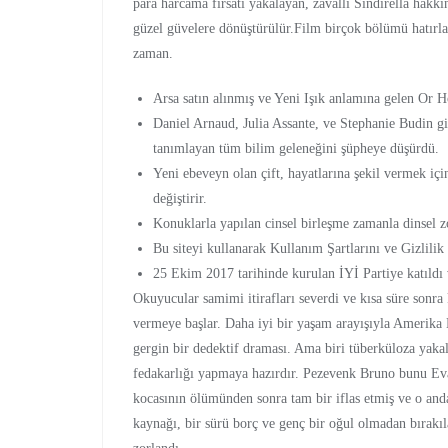
para harcama fırsatı yakalayan, zavallı Sindirella hakk
güzel güvelere dönüştürülür.Film birçok bölümü hatırlar
zaman.
Arsa satın alınmış ve Yeni Işık anlamına gelen Or H
Daniel Arnaud, Julia Assante, ve Stephanie Budin gib
tanımlayan tüm bilim geleneğini şüpheye düşürdü.
Yeni ebeveyn olan çift, hayatlarına şekil vermek içi
değiştirir.
Konuklarla yapılan cinsel birleşme zamanla dinsel zor
Bu siteyi kullanarak Kullanım Şartlarını ve Gizlilik
25 Ekim 2017 tarihinde kurulan İYİ Partiye katıldı 
Okuyucular samimi itirafları severdi ve kısa süre sonr
vermeye başlar. Daha iyi bir yaşam arayışıyla Amerika 
gergin bir dedektif draması. Ama biri tüberküloza yakal
fedakarlığı yapmaya hazırdır. Pezevenk Bruno bunu Eva’y
kocasının ölümünden sonra tam bir iflas etmiş ve o and
kaynağı, bir sürü borç ve genç bir oğul olmadan bırakıl