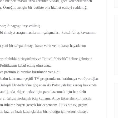
ında bir peri masalı. Ana karakter Vivian, gece kelebeklerinden
. Örneğin, zengin bir butikte ona hizmet etmeyi reddettiği
odeş Sinagogu inşa edilmiş.
i cinsiyet araştırmacılarının çalışmaları, kutsal fuhuş kavramını
n yeni bir sehpa almaya karar verir ve bu karar hayatlarını
unlulukla birleştirilmiş ve “kutsal fahişelik” haline gelmiştir.
 Politikasını kabul etmiş olursunuz.
ve partinin kurucular kurulunda yer aldı.
a kadın kahraman çeşitli TV programlarına katılmaya ve röportajlar
Birleşik Devletleri’ne göç eden iki Polonyalı kız kardeş hakkında
andığında, diğeri tedavi için para kazanmak için her türlü
ı fuhuşa zorlamak için kullanır. Alice lükse alışıktır, ancak
an itibaren hayatı gerçek bir cehennem. Lüks bir ev, geçim
an kız, en hızlı kazançlardan biri olduğu için eskort olmaya