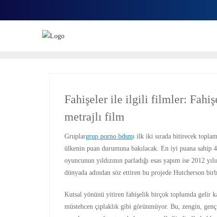
Fahişeler ile ilgili filmler: Fahi
metrajlı film
Gruplar
grup porno bdsm
ı ilk iki sırada bitirecek top
ülkenin puan durumuna bakılacak. En iyi puana sahip 
oyuncunun yıldızının parladığı esas yapım ise 2012 yıl
dünyada adından söz ettiren bu projede Hutcherson birbir
Kutsal yönünü yitiren fahişelik birçok toplumda gelir k
müstehcen çıplaklık gibi görünmüyor. Bu, zengin, genç