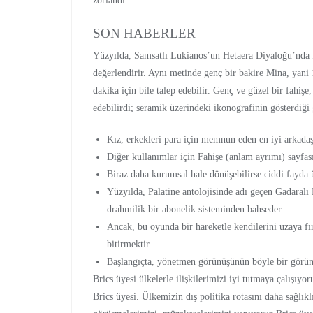
zorlandı.
SON HABERLER
Yüzyılda, Samsatlı Lukianos’un Hetaera Diyaloğu’nda fa
değerlendirir. Aynı metinde genç bir bakire Mina, yani 1
dakika için bile talep edebilir. Genç ve güzel bir fahişe
edebilirdi; seramik üzerindeki ikonografinin gösterdiği g
Kız, erkekleri para için memnun eden en iyi arkadaşı 
Diğer kullanımlar için Fahişe (anlam ayrımı) sayfas
Biraz daha kurumsal hale dönüşebilirse ciddi fayda ü
Yüzyılda, Palatine antolojisinde adı geçen Gadaralı
drahmilik bir abonelik sisteminden bahseder.
Ancak, bu oyunda bir hareketle kendilerini uzaya fı
bitirmektir.
Başlangıçta, yönetmen görünüşünün böyle bir görün
Brics üyesi ülkelerle ilişkilerimizi iyi tutmaya çalışıy
Brics üyesi. Ülkemizin dış politika rotasını daha sağlı