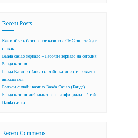
Recent Posts
Как выбрать безопасное казино с СМС оплатой для
ставок
Banda casino зеркало – Рабочие зеркало на сегодня
Банда казино
Банда Казино (Banda) онлайн казино с игровыми
автоматами
Бонусы онлайн казино Banda Casino (Банда)
Банда казино мобильная версия официальный сайт
Banda casino
Recent Comments