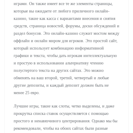
играми. Он также имеет все те же элементы страницы,
которые вы ожидаете от любого приличного онлайн-
казино, такие как касса с вариантами внесения и снятия
средств, страница новостей, форумы, доски обсуждений и
раздел бонусов. Это онлайн-казино служит мостом между
оффлайн и онлайн миром для игроков. Это простой сайт,
который использует комбинацию информативной
графики и текста, чтобы дать игрокам интеллектуальную
и простую в использовании альтернативу чтению
полустертого текста на других сайтах. Это можно
обменять на ваш второй, третий, четвертый и любые
другие депозиты, и каждый депозит должен быть не
менее 25 евро.
Лучшие игры, такие как слоты, четко выделены, и даже
прокрутка списка ставок осуществляется с помощью
простого и ненавязчивого центрирования. Однако мы бы
рекомендовали, чтобы на обоих сайтах были разные