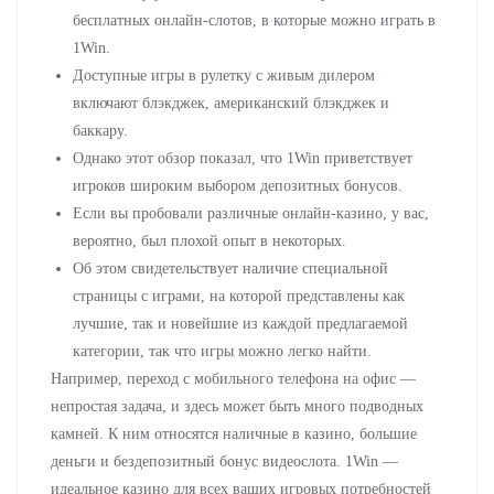
бесплатных онлайн-слотов, в которые можно играть в
1Win.
Доступные игры в рулетку с живым дилером
включают блэкджек, американский блэкджек и
баккару.
Однако этот обзор показал, что 1Win приветствует
игроков широким выбором депозитных бонусов.
Если вы пробовали различные онлайн-казино, у вас,
вероятно, был плохой опыт в некоторых.
Об этом свидетельствует наличие специальной
страницы с играми, на которой представлены как
лучшие, так и новейшие из каждой предлагаемой
категории, так что игры можно легко найти.
Например, переход с мобильного телефона на офис —
непростая задача, и здесь может быть много подводных
камней. К ним относятся наличные в казино, большие
деньги и бездепозитный бонус видеослота. 1Win —
идеальное казино для всех ваших игровых потребностей