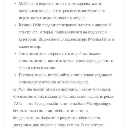
Мобильная версия казино так же хороша, как и
настольная версия, и у игроков есть возможность
играть во все игры со своего телефона.
Казино 1Win предлагает игрокам сыграть в широкий
спектр игр, которые подразделяются на следующие
категории: Видеослоты Блэкджек игры Рулетка Игры в
видео покер.
Это относится к скорости, с которой вы можете
снимать деньги, вносить деньги и выводить деньги со
своего счета в казино.
Поэтому важно, чтобы сайты казино также создавали
сильные впечатления от мобильных игр.
В 1Win мы любим игровые автоматы, потому что знаем,
что именно в них находится большинство наших игроков.
1Win — это бренд онлайн-казино на базе Microgaming с
бесплатными спинами, мобильным казино,
бездепозитным бонусом и рядом способов оплаты,
доступных для игроков в этом казино. В генераторе