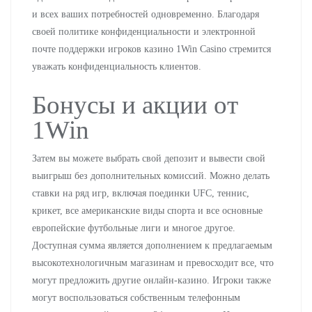
и всех ваших потребностей одновременно. Благодаря
своей политике конфиденциальности и электронной
почте поддержки игроков казино 1Win Casino стремится
уважать конфиденциальность клиентов.
Бонусы и акции от
1Win
Затем вы можете выбрать свой депозит и вывести свой
выигрыш без дополнительных комиссий. Можно делать
ставки на ряд игр, включая поединки UFC, теннис,
крикет, все американские виды спорта и все основные
европейские футбольные лиги и многое другое.
Доступная сумма является дополнением к предлагаемым
высокотехнологичным магазинам и превосходит все, что
могут предложить другие онлайн-казино. Игроки также
могут воспользоваться собственным телефонным