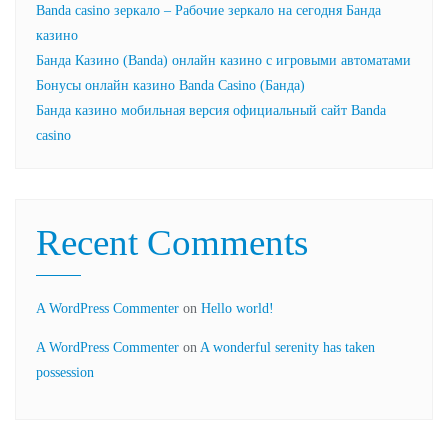
Banda casino зеркало – Рабочие зеркало на сегодня Банда
казино
Банда Казино (Banda) онлайн казино с игровыми автоматами
Бонусы онлайн казино Banda Casino (Банда)
Банда казино мобильная версия официальный сайт Banda
casino
Recent Comments
A WordPress Commenter
on
Hello world!
A WordPress Commenter
on
A wonderful serenity has taken
possession