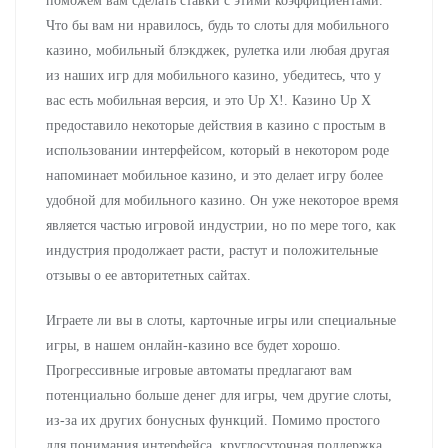
поможем вам сделать ставки с этими коэффициентами.
Что бы вам ни нравилось, будь то слоты для мобильного
казино, мобильный блэкджек, рулетка или любая другая
из наших игр для мобильного казино, убедитесь, что у
вас есть мобильная версия, и это Up X!. Казино Up X
предоставило некоторые действия в казино с простым в
использовании интерфейсом, который в некотором роде
напоминает мобильное казино, и это делает игру более
удобной для мобильного казино. Он уже некоторое время
является частью игровой индустрии, но по мере того, как
индустрия продолжает расти, растут и положительные
отзывы о ее авторитетных сайтах.
Играете ли вы в слоты, карточные игры или специальные
игры, в нашем онлайн-казино все будет хорошо.
Прогрессивные игровые автоматы предлагают вам
потенциально больше денег для игры, чем другие слоты,
из-за их других бонусных функций. Помимо простого
для понимания интерфейса, круглосуточная поддержка