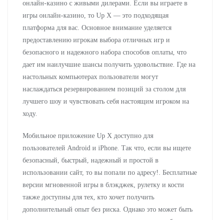
онлайн-казино с живыми дилерами. Если вы играете в
игры онлайн-казино, то Up X — это подходящая
платформа для вас. Основное внимание уделяется
предоставлению игрокам выбора отличных игр и
безопасного и надежного набора способов оплаты, что
дает им наилучшие шансы получить удовольствие. Где на
настольных компьютерах пользователи могут
наслаждаться резервированием позиций за столом для
лучшего шоу и чувствовать себя настоящим игроком на
ходу.
Мобильное приложение Up X доступно для
пользователей Android и iPhone. Так что, если вы ищете
безопасный, быстрый, надежный и простой в
использовании сайт, то вы попали по адресу!. Бесплатные
версии мгновенной игры в блэкджек, рулетку и кости
также доступны для тех, кто хочет получить
дополнительный опыт без риска. Однако это может быть