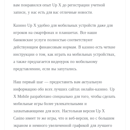
вам понравился опыт Up X до регистрации учетной
записи, у нас есть для вас отличные новости.
Казино Up X удобно для мобильных устройств даже для
игроков на смартфонах и планшетах. Все наши
банковские услуги полностью соответствуют
действующим финансовым нормам. В казино есть четкие
инструкции о том, как играть на мобильных устройствах,
а также предлагается видеоурок по мобильному
представлению, если вы запутались.
Наш первый шаг — предоставить вам актуальную
информацию обо всех лучших сайтах онлайн-казино. Up
X Mobile разработано специально для того, чтобы сделать
мобильные игры более увлекательными и
захватывающими для всех. Настольная версия Up X
Casino имеет те же игры, что и веб-версия, но с большим
экраном и немного увеличенной графикой для лучшего