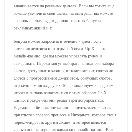
заканчивается на реальных деньгах! Если вы хотите еще
больше увеличить свои шансы на выигрыш, вы можете
воспользоваться рядом дополнительных бонусов,
рекламных акций и т.
Бонусы можно запросить в течение 7 дней после
внесения депозита и отыгрыша бонуса. Up X — это
онлайн-казино, где вы можете управлять рулем и
выигрывать. Игроки могут выбирать из полного набора
слотов, доступных в казино, от классических слотов до
слотов с прогрессивным джекпотом, бонусных слотов,
игр кено и многих других. Мы рекомендуем канадским
игрокам сначала ознакомиться с этим обзором Up X
Casino, прежде чем они решат зарегистрироваться.
Надежное и безопасное казино — неотъемлемая часть
приятного игрового процесса в Интернете, которое стоит
порекомендовать другим людям, и которое является
частью поиска хороших канадских онлайн-казино. Если