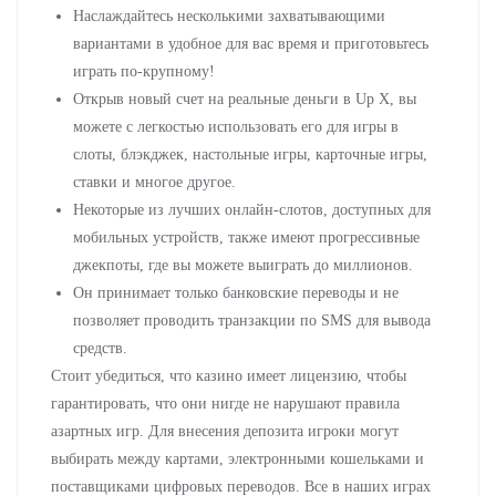
Наслаждайтесь несколькими захватывающими
вариантами в удобное для вас время и приготовьтесь
играть по-крупному!
Открыв новый счет на реальные деньги в Up X, вы
можете с легкостью использовать его для игры в
слоты, блэкджек, настольные игры, карточные игры,
ставки и многое другое.
Некоторые из лучших онлайн-слотов, доступных для
мобильных устройств, также имеют прогрессивные
джекпоты, где вы можете выиграть до миллионов.
Он принимает только банковские переводы и не
позволяет проводить транзакции по SMS для вывода
средств.
Стоит убедиться, что казино имеет лицензию, чтобы
гарантировать, что они нигде не нарушают правила
азартных игр. Для внесения депозита игроки могут
выбирать между картами, электронными кошельками и
поставщиками цифровых переводов. Все в наших играх