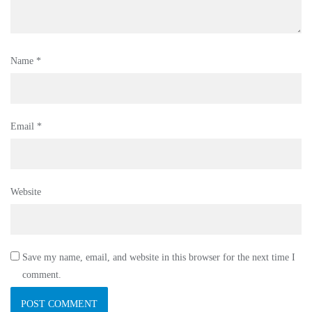
Name
*
Email
*
Website
Save my name, email, and website in this browser for the next time I
comment.