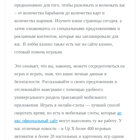
предназначено для того, чтобы развлекать и волновать вас
– от количества барабанов до количества карт и
количества шариков. Изучите наши страницы сегодня, а
затем ознакомьтесь со специальными предложениями и
рекламным контентом, которые мы запланировали для
вас. В лобби казино также есть чат на сайте казино,
готовый помочь игрокам.
Это означает, что вы, наконец, можете сосредоточиться на
играх и играть, зная, что ваши личные данные в
безопасности. Рассказывайте о своих предложениях и
отслеживайте выигрыши с помощью удобного
универсального раздела транзакций мобильного
приложения. Играть в онлайн-слоты — лучший способ
скоротать время, но есть и мобильные слоты, которые
ап
икс официальный сайт
могут выполнять ту же работу. У
нас отличные новости – в Up X более 400 игровых
автоматов и более 20 настольных и карточных игр одним