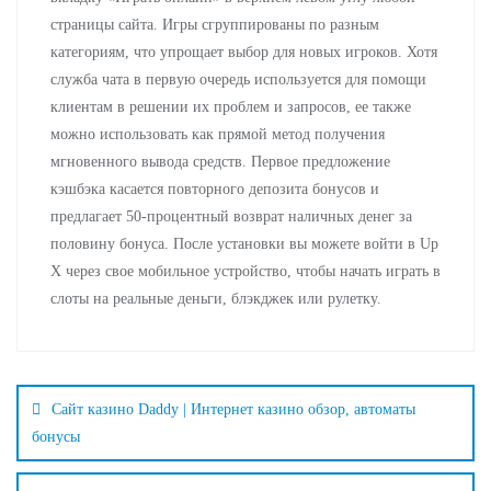
страницы сайта. Игры сгруппированы по разным
категориям, что упрощает выбор для новых игроков. Хотя
служба чата в первую очередь используется для помощи
клиентам в решении их проблем и запросов, ее также
можно использовать как прямой метод получения
мгновенного вывода средств. Первое предложение
кэшбэка касается повторного депозита бонусов и
предлагает 50-процентный возврат наличных денег за
половину бонуса. После установки вы можете войти в Up
X через свое мобильное устройство, чтобы начать играть в
слоты на реальные деньги, блэкджек или рулетку.
Сайт казино Daddy | Интернет казино обзор, автоматы
бонусы