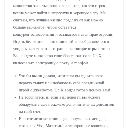
множество захватывающих вариантов, так что игрок
всегда может найти интересную и хорошую игру. Мы
считаем, что лучшие казино предлагают как можно
больше вариантов, чтобы оставаться
конкурентоспособными и оставаться в авангарде отрасли.
Играть бесплатно — это отличный способ развлечься и
увидеть, каково это — играть в настоящие игры казино.
Вы найдете множество способов связаться со Up X,
включая чат, электронную почту и телефон.
Что бы вы ни делали, хотите ли вы сделать свою
первую ставку или побаловать себя праздничной
игрой с джекпотом, Up X всегда готово помочь вам!
Не торопитесь, и, если вам повезет, вы можете
обнаружить еще несколько дополнительных депозитов
на свой счет.
Внесите депозит с помощью популярных методов,
таких как Visa, Mastercard и электронные кошельки,