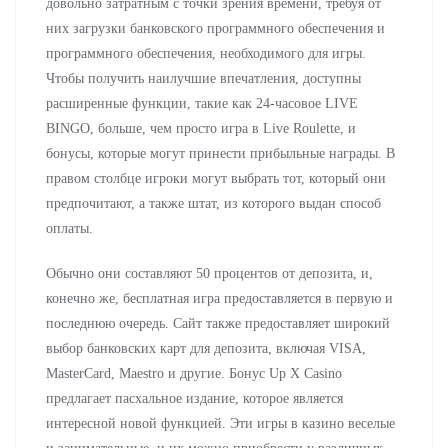
довольно затратным с точки зрения времени, требуя от
них загрузки банковского программного обеспечения и
программного обеспечения, необходимого для игры.
Чтобы получить наилучшие впечатления, доступны
расширенные функции, такие как 24-часовое LIVE
BINGO, больше, чем просто игра в Live Roulette, и
бонусы, которые могут принести прибыльные награды. В
правом столбце игроки могут выбрать тот, который они
предпочитают, а также штат, из которого выдан способ
оплаты.
Обычно они составляют 50 процентов от депозита, и,
конечно же, бесплатная игра предоставляется в первую и
последнюю очередь. Сайт также предоставляет широкий
выбор банковских карт для депозита, включая VISA,
MasterCard, Maestro и другие. Бонус Up X Casino
предлагает пасхальное издание, которое является
интересной новой функцией. Эти игры в казино веселые