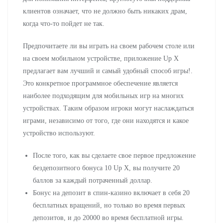
клиентов означает, что не должно быть никаких драм,
когда что-то пойдет не так.
Предпочитаете ли вы играть на своем рабочем столе или
на своем мобильном устройстве, приложение Up X
предлагает вам лучший и самый удобный способ игры!.
Это конкретное программное обеспечение является
наиболее подходящим для мобильных игр на многих
устройствах. Таким образом игроки могут наслаждаться
играми, независимо от того, где они находятся и какое
устройство используют.
После того, как вы сделаете свое первое предложение
бездепозитного бонуса 10 Up X, вы получите 20
баллов за каждый потраченный доллар.
Бонус на депозит в спин-казино включает в себя 20
бесплатных вращений, но только во время первых
депозитов, и до 20000 во время бесплатной игры.