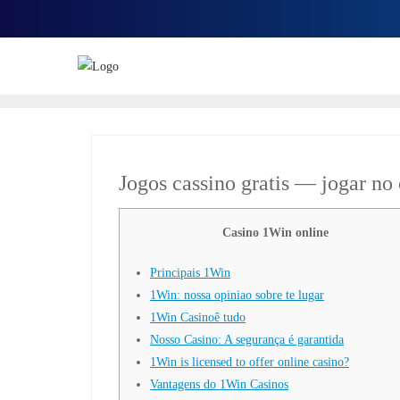
Jogos cassino gratis — jogar no 
Casino 1Win online
Principais 1Win
1Win: nossa opiniao sobre te lugar
1Win Casinoê tudo
Nosso Casino: A segurança é garantida
1Win is licensed to offer online casino?
Vantagens do 1Win Casinos