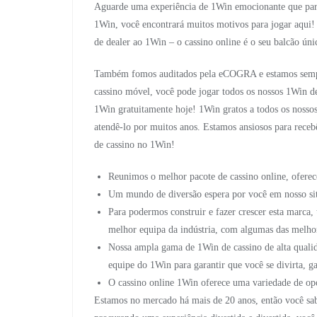
Aguarde uma experiência de 1Win emocionante que par
1Win, você encontrará muitos motivos para jogar aqu
de dealer ao 1Win – o cassino online é o seu balcão únic
Também fomos auditados pela eCOGRA e estamos sempr
cassino móvel, você pode jogar todos os nossos 1Win de 
1Win gratuitamente hoje! 1Win gratos a todos os nosso
atendê-lo por muitos anos. Estamos ansiosos para receb
de cassino no 1Win!
Reunimos o melhor pacote de cassino online, ofere
Um mundo de diversão espera por você em nosso si
Para podermos construir e fazer crescer esta marca,
melhor equipa da indústria, com algumas das melho
Nossa ampla gama de 1Win de cassino de alta qualid
equipe do 1Win para garantir que você se divirta, g
O cassino online 1Win oferece uma variedade de op
Estamos no mercado há mais de 20 anos, então você sab