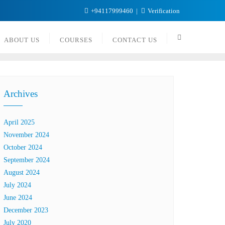
+94117999460
Verification
ABOUT US
COURSES
CONTACT US
Archives
April 2025
November 2024
October 2024
September 2024
August 2024
July 2024
June 2024
December 2023
July 2020