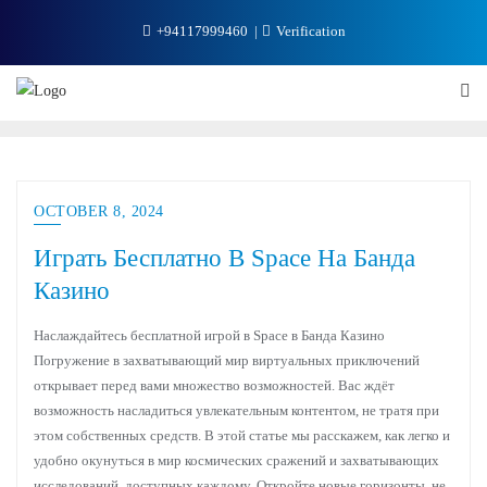
+94117999460
Verification
OCTOBER 8, 2024
Играть Бесплатно В Space На Банда
Казино
Наслаждайтесь бесплатной игрой в Space в Банда Казино
Погружение в захватывающий мир виртуальных приключений
открывает перед вами множество возможностей. Вас ждёт
возможность насладиться увлекательным контентом, не тратя при
этом собственных средств. В этой статье мы расскажем, как легко и
удобно окунуться в мир космических сражений и захватывающих
исследований, доступных каждому. Откройте новые горизонты, не