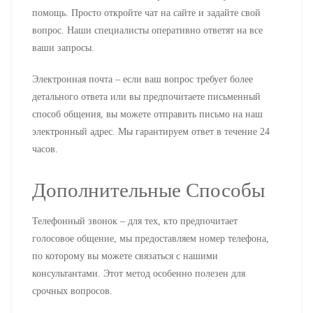
помощь. Просто откройте чат на сайте и задайте свой
вопрос. Наши специалисты оперативно ответят на все
ваши запросы.
Электронная почта – если ваш вопрос требует более
детального ответа или вы предпочитаете письменный
способ общения, вы можете отправить письмо на наш
электронный адрес. Мы гарантируем ответ в течение 24
часов.
Дополнительные Способы
Телефонный звонок – для тех, кто предпочитает
голосовое общение, мы предоставляем номер телефона,
по которому вы можете связаться с нашими
консультантами. Этот метод особенно полезен для
срочных вопросов.