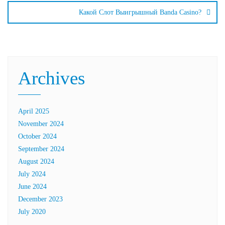
Какой Слот Выигрышный Banda Casino?
Archives
April 2025
November 2024
October 2024
September 2024
August 2024
July 2024
June 2024
December 2023
July 2020