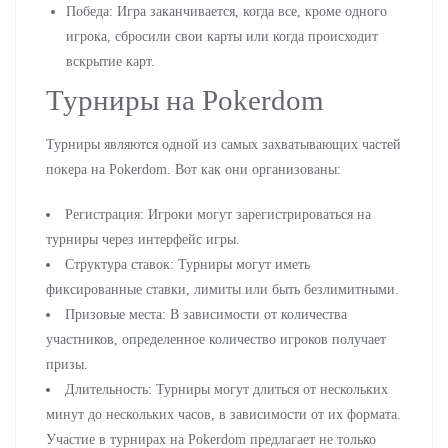
Победа: Игра заканчивается, когда все, кроме одного
игрока, сбросили свои карты или когда происходит
вскрытие карт.
Турниры на Pokerdom
Турниры являются одной из самых захватывающих частей
покера на Pokerdom. Вот как они организованы:
Регистрация: Игроки могут зарегистрироваться на
турниры через интерфейс игры.
Структура ставок: Турниры могут иметь
фиксированные ставки, лимиты или быть безлимитными.
Призовые места: В зависимости от количества
участников, определенное количество игроков получает
призы.
Длительность: Турниры могут длиться от нескольких
минут до нескольких часов, в зависимости от их формата.
Участие в турнирах на Pokerdom предлагает не только