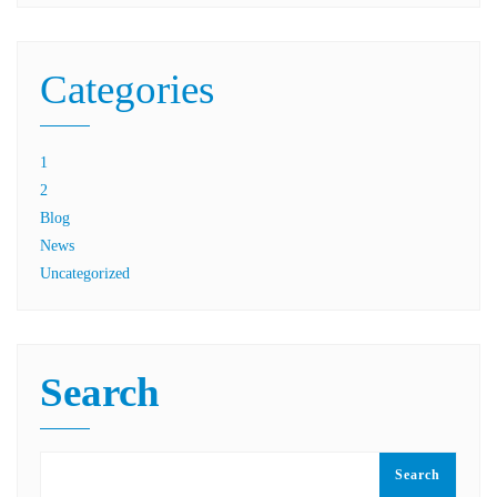
Categories
1
2
Blog
News
Uncategorized
Search
Search