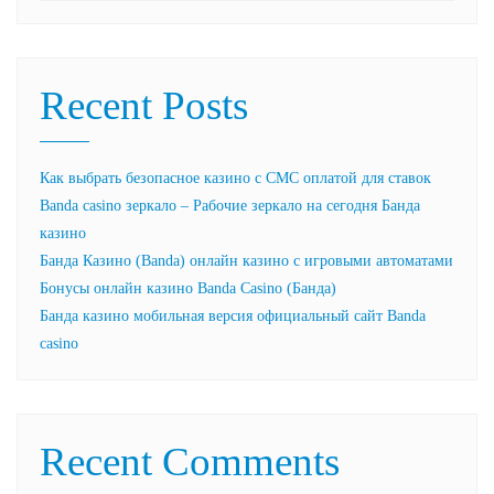
Recent Posts
Как выбрать безопасное казино с СМС оплатой для ставок
Banda casino зеркало – Рабочие зеркало на сегодня Банда
казино
Банда Казино (Banda) онлайн казино с игровыми автоматами
Бонусы онлайн казино Banda Casino (Банда)
Банда казино мобильная версия официальный сайт Banda
casino
Recent Comments