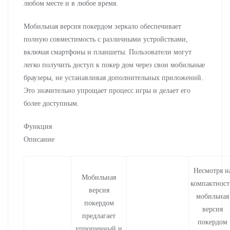
любом месте и в любое время.
Мобильная версия покердом зеркало обеспечивает
полную совместимость с различными устройствами,
включая смартфоны и планшеты. Пользователи могут
легко получить доступ к покер дом через свои мобильные
браузеры, не устанавливая дополнительных приложений.
Это значительно упрощает процесс игры и делает его
более доступным.
Функция
Описание
Несмотря н
Мобильная
компактност
версия
мобильная
покердом
версия
предлагает
покердом
упрощенный и