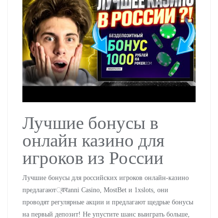
Лучшие бонусы в
онлайн казино для
игроков из России
Лучшие бонусы для российских игроков онлайн-казино
предлагают्वरanni Casino, MostBet и 1xslots, они
проводят регулярные акции и предлагают щедрые бонусы
на первый депозит! Не упустите шанс выиграть больше,