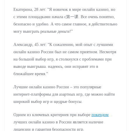
Екатерина, 28 лет: “Я новичок в мире онлайн казино, но
с этими площадками начала с第一课. Все очень понятно,
безопасно и удобно. А что самое главное, я действительно
могу выиграть реальные деньги!”
Александр, 45 лет: “К сожалению, мой опыт с лучшими
онлайн казино России был не самом приятном. Несмотря
на большой выбор игр, я столкнулся с проблемами при
выводе выигрыша. надеюсь, они исправят это в
ближайшее время.”
Лучшие онлайн казино России – это популярные
интернет-платформы для азартных игр, где можно найти
широкий выбор игр и щедрые бонусы.
Одним из ключевых критериев при выборе
покердом
лучших онлайн казино в России является наличие
лицензии и гарантия безопасности игр.