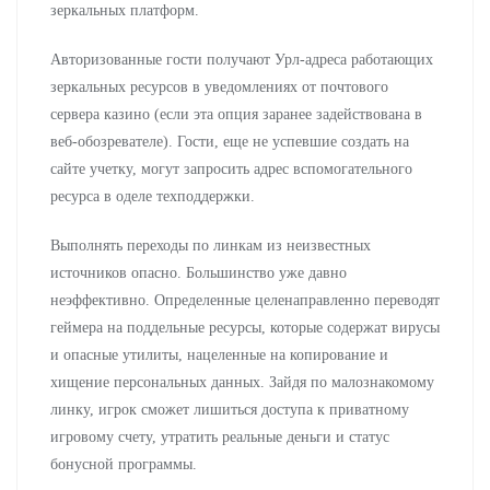
зеркальных платформ.
Авторизованные гости получают Урл-адреса работающих
зеркальных ресурсов в уведомлениях от почтового
сервера казино (если эта опция заранее задействована в
веб-обозревателе). Гости, еще не успевшие создать на
сайте учетку, могут запросить адрес вспомогательного
ресурса в оделе техподдержки.
Выполнять переходы по линкам из неизвестных
источников опасно. Большинство уже давно
неэффективно. Определенные целенаправленно переводят
геймера на поддельные ресурсы, которые содержат вирусы
и опасные утилиты, нацеленные на копирование и
хищение персональных данных. Зайдя по малознакомому
линку, игрок сможет лишиться доступа к приватному
игровому счету, утратить реальные деньги и статус
бонусной программы.