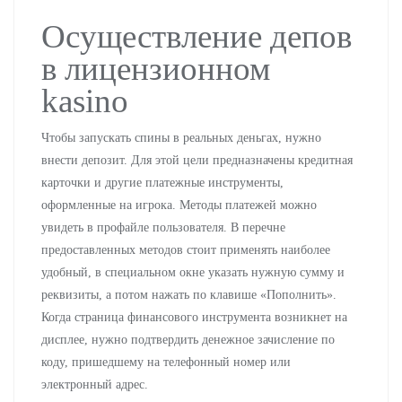
Осуществление депов
в лицензионном
kasino
Чтобы запускать спины в реальных деньгах, нужно
внести депозит. Для этой цели предназначены кредитная
карточки и другие платежные инструменты,
оформленные на игрока. Методы платежей можно
увидеть в профайле пользователя. В перечне
предоставленных методов стоит применять наиболее
удобный, в специальном окне указать нужную сумму и
реквизиты, а потом нажать по клавише «Пополнить».
Когда страница финансового инструмента возникнет на
дисплее, нужно подтвердить денежное зачисление по
коду, пришедшему на телефонный номер или
электронный адрес.