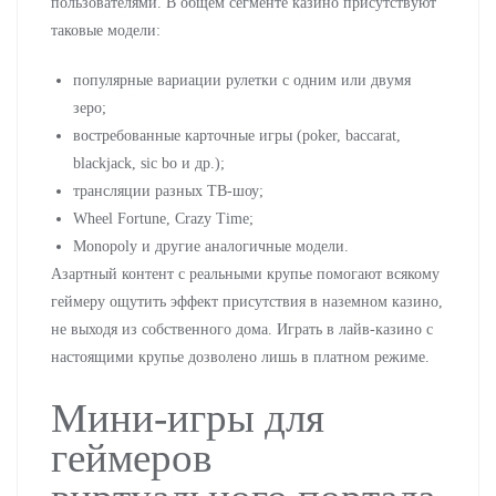
пользователями. В общем сегменте казино присутствуют
таковые модели:
популярные вариации рулетки с одним или двумя
зеро;
востребованные карточные игры (poker, baccarat,
blackjack, sic bo и др.);
трансляции разных ТВ-шоу;
Wheel Fortune, Crazy Time;
Monopoly и другие аналогичные модели.
Азартный контент с реальными крупье помогают всякому
геймеру ощутить эффект присутствия в наземном казино,
не выходя из собственного дома. Играть в лайв-казино с
настоящими крупье дозволено лишь в платном режиме.
Мини-игры для
геймеров