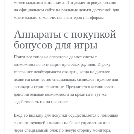
моментальными выплатами. Это делает игровую сессию
на официальном сайте на реальные деньги доступной для
максимального количества визитеров платформы.
Аппараты с покупкой
бонусов для игры
Почти все топовые операторы делают слоты с
возможностью активации призовых раундов. Игроку
теперь нет необходимости ожидать, когда на дисплее
появится количество специальных символов, нужное для
активации серии фриспинс. Предлагается активировать
дополнительные возможности за кредиты и тут же
задействовать их на практике.
Вход во вкладку для покупки осуществляется с помощью
соответствующей клавиши на блоке управления или
через специальный блок по левую сторону монитора.