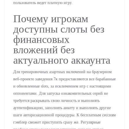
пользователь ведет платную игру.
Почему игрокам
доступны слоты без
финансовых
вложений без
актуального аккаунта
Для тренировочных азартных включений на браузерном
веб-проекте заведения 7к предоставляются все барабанные
и обновленные slots, за исключением игр с настоящими
оппонентами. Для запуска ознакомительных серий не
требуется раскрывать свою личность и выполнять
аутентификацию, заполнять анкету и выполнять другие
шаги авторизационной процедуры. К бесплатным сессиям
гэмблер сможет приступить сразу же. Регулярные