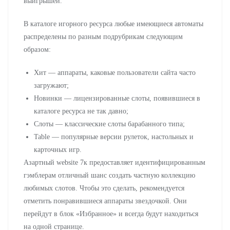
выигрышей.
В каталоге игорного ресурса любые имеющиеся автоматы
распределены по разным подрубрикам следующим
образом:
Хит — аппараты, каковые пользователи сайта часто
загружают;
Новинки — лицензированные слоты, появившиеся в
каталоге ресурса не так давно;
Слоты — классические слоты барабанного типа;
Table — популярные версии рулеток, настольных и
карточных игр.
Азартный website 7к предоставляет идентифицированным
гэмблерам отличный шанс создать частную коллекцию
любимых слотов. Чтобы это сделать, рекомендуется
отметить понравившиеся аппараты звездочкой. Они
перейдут в блок «Избранное» и всегда будут находиться
на одной странице.