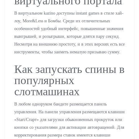
виртуального портала
В виртуальном kazino доступны instant games в стиле хай-
лоу, More&Less и Бомбы. Среди их отличительных
особенностей удобный интерфейс, повышенные значения
выигрышей, и розыгрыши, которые длятся пару секунд.
Несмотря на внешнюю простоту, и в этих версиях есть все
инструменты, чтобы заиметь немалую призываю сумму.
Как запускать спины в
популярных
слотмашинах
В любом одноруком бандите размещается панель
управления. На панели управления размещаются клавиши
«Start/Старт» для загрузки обыкновенных прокруток или
кнопки со указателями для активации автовращений. Для
корректирования размера ставок имеются клавиши