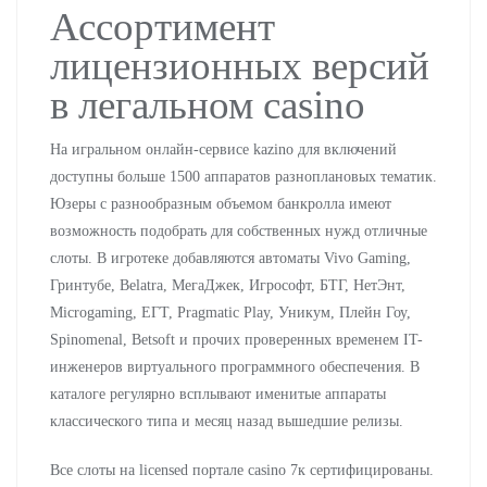
Ассортимент
лицензионных версий
в легальном casino
На игральном онлайн-сервисе kazino для включений
доступны больше 1500 аппаратов разноплановых тематик.
Юзеры с разнообразным объемом банкролла имеют
возможность подобрать для собственных нужд отличные
слоты. В игротеке добавляются автоматы Vivo Gaming,
Гринтубе, Belatra, МегаДжек, Игрософт, БТГ, НетЭнт,
Microgaming, ЕГТ, Pragmatic Play, Уникум, Плейн Гоу,
Spinomenal, Betsoft и прочих проверенных временем IT-
инженеров виртуального программного обеспечения. В
каталоге регулярно всплывают именитые аппараты
классического типа и месяц назад вышедшие релизы.
Все слоты на licensed портале casino 7к сертифицированы.