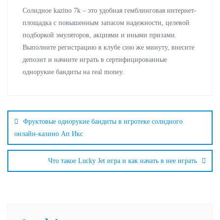
Солидное kazino 7k – это удобная гемблинговая интернет-
площадка с повышенным запасом надежности, целевой
подборкой эмуляторов, акциями и иными призами.
Выполните регистрацию в клубе сию же минуту, внесите
депозит и начните играть в сертифицированные
однорукие бандиты на real money.
Фруктовые однорукие бандиты в игротеке солидного
онлайн-казино Ап Икс
Что такое Lucky Jet игра и как начать в нее играть