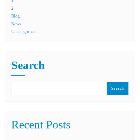
1
2
Blog
News
Uncategorized
Search
Search
Recent Posts