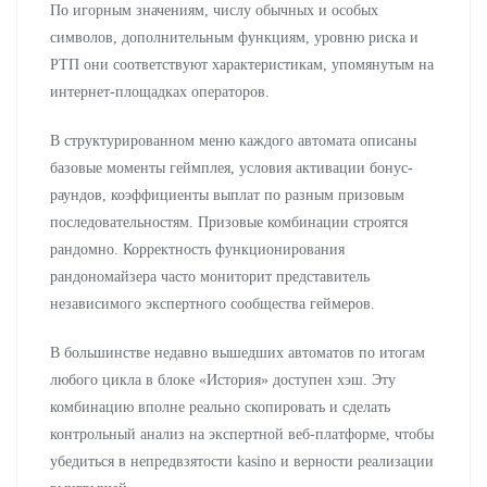
По игорным значениям, числу обычных и особых
символов, дополнительным функциям, уровню риска и
РТП они соответствуют характеристикам, упомянутым на
интернет-площадках операторов.
В структурированном меню каждого автомата описаны
базовые моменты геймплея, условия активации бонус-
раундов, коэффициенты выплат по разным призовым
последовательностям. Призовые комбинации строятся
рандомно. Корректность функционирования
рандономайзера часто мониторит представитель
независимого экспертного сообщества геймеров.
В большинстве недавно вышедших автоматов по итогам
любого цикла в блоке «История» доступен хэш. Эту
комбинацию вполне реально скопировать и сделать
контрольный анализ на экспертной веб-платформе, чтобы
убедиться в непредвзятости kasino и верности реализации