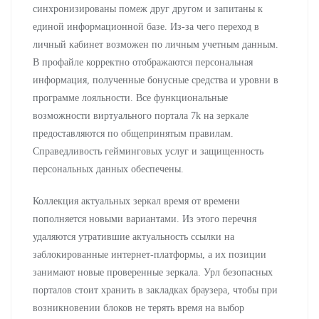
синхронизированы помеж друг другом и запитаны к
единой информационной базе. Из-за чего переход в
личный кабинет возможен по личным учетным данным.
В профайле корректно отображаются персональная
информация, полученные бонусные средства и уровни в
программе лояльности. Все функциональные
возможности виртуального портала 7k на зеркале
предоставляются по общепринятым правилам.
Справедливость гейминговых услуг и защищенность
персональных данных обеспечены.
Коллекция актуальных зеркал время от времени
пополняется новыми вариантами. Из этого перечня
удаляются утратившие актуальность ссылки на
заблокированные интернет-платформы, а их позиции
занимают новые проверенные зеркала. Урл безопасных
порталов стоит хранить в закладках браузера, чтобы при
возникновении блоков не терять время на выбор