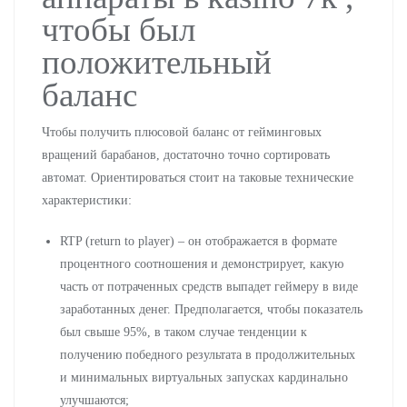
чтобы был
положительный
баланс
Чтобы получить плюсовой баланс от гейминговых
вращений барабанов, достаточно точно сортировать
автомат. Ориентироваться стоит на таковые технические
характеристики:
RTP (return to player) – он отображается в формате
процентного соотношения и демонстрирует, какую
часть от потраченных средств выпадет геймеру в виде
заработанных денег. Предполагается, чтобы показатель
был свыше 95%, в таком случае тенденции к
получению победного результата в продолжительных
и минимальных виртуальных запусках кардинально
улучшаются;