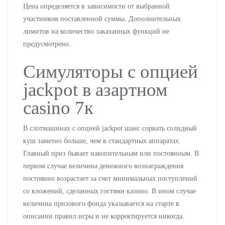
Цена определяется в зависимости от выбранной
участником поставленной суммы. Дополнительных
лимитов на количество заказанных функций не
предусмотрено.
Симуляторы с опцией
jackpot в азартном
casino 7к
В слотмашинах с опцией jackpot шанс сорвать солидный
куш заметно больше, чем в стандартных аппаратах.
Главный приз бывает накопительным или постоянным. В
первом случае величина денежного вознаграждения
постоянно возрастает за счет минимальных поступлений
со вложений, сделанных гостями казино. В ином случае
величина призового фонда указывается на старте в
описании правил игры и не корректируется никогда.