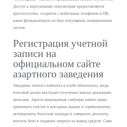
Доступ к виртуальным симуляторам предоставляется
круглосуточно, создается с мобильных телефонов и ПК,
какие функционирую на базе популярных операционных
систем.
Регистрация учетной
записи на
официальном сайте
азартного заведения
Заведение личного кабинета в клубе обязательно, когда
итоговой целью выступает получение выплат реальными
деньгами. Зарегистрированные гэмблеры имеют право
принимать участие в выгодных акциях и соревнованиях,
активировать бонусные награды и совершать депозиты,
вносить беты и подавать запросы на вывод средств. Само