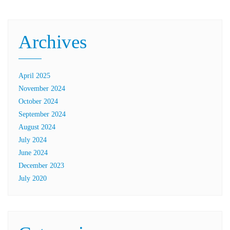
Archives
April 2025
November 2024
October 2024
September 2024
August 2024
July 2024
June 2024
December 2023
July 2020