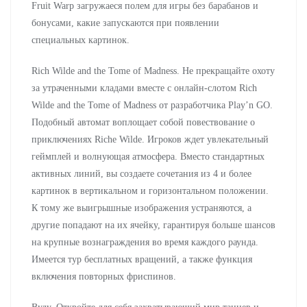
Fruit Warp загружаеся полем для игры без барабанов и
бонусами, какие запускаются при появлении
специальных картинок.
Rich Wilde and the Tome of Madness. Не прекращайте охоту
за утраченными кладами вместе с онлайн-слотом Rich
Wilde and the Tome of Madness от разработчика Play’n GO.
Подобный автомат воплощает собой повествование о
приключениях Riche Wilde. Игроков ждет увлекательный
геймплей и волнующая атмосфера. Вместо стандартных
активных линий, вы создаете сочетания из 4 и более
картинок в вертикальном и горизонтальном положении.
К тому же выигрышные изображения устраняются, а
другие попадают на их ячейку, гарантируя больше шансов
на крупные вознаграждения во время каждого раунда.
Имеется тур бесплатных вращений, а также функция
включения повторных фриспинов.