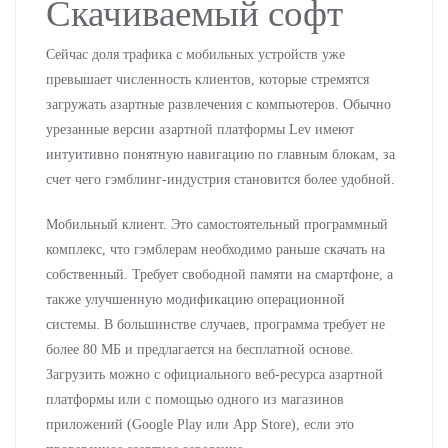
Скачиваемый софт
Сейчас доля трафика с мобильных устройств уже
превышает численность клиентов, которые стремятся
загружать азартные развлечения с компьютеров. Обычно
урезанные версии азартной платформы Lev имеют
интуитивно понятную навигацию по главным блокам, за
счет чего гэмблинг-индустрия становится более удобной.
Мобильный клиент. Это самостоятельный программный
комплекс, что гэмблерам необходимо раньше скачать на
собственный. Требует свободной памяти на смартфоне, а
также улучшенную модификацию операционной
системы. В большинстве случаев, программа требует не
более 80 МБ и предлагается на бесплатной основе.
Загрузить можно с официального веб-ресурса азартной
платформы или с помощью одного из магазинов
приложений (Google Play или App Store), если это