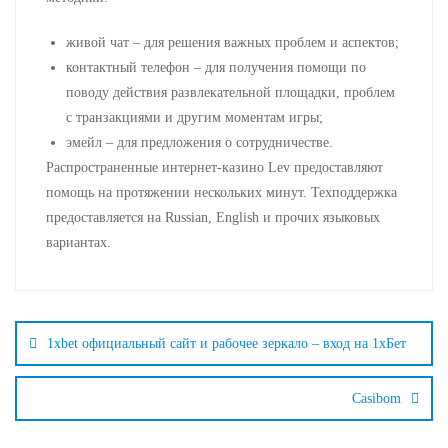
живой чат – для решения важных проблем и аспектов;
контактный телефон – для получения помощи по
поводу действия развлекательной площадки, проблем
с транзакциями и другим моментам игры;
эмейл – для предложения о сотрудничестве.
Распространенные интернет-казино Lev предоставляют
помощь на протяжении нескольких минут. Техподдержка
предоставляется на Russian, English и прочих языковых
вариантах.
1xbet официальный сайт и рабочее зеркало – вход на 1хБет
Casibom