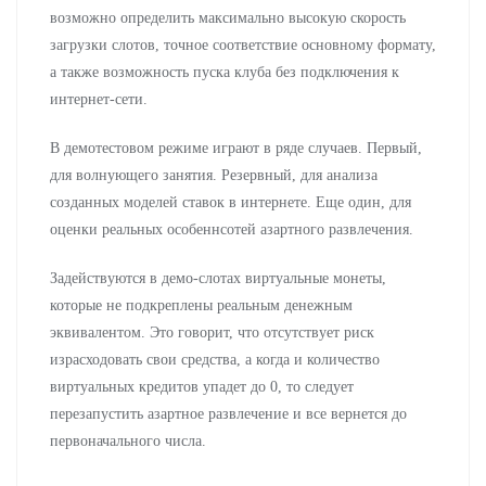
возможно определить максимально высокую скорость
загрузки слотов, точное соответствие основному формату,
а также возможность пуска клуба без подключения к
интернет-сети.
В демотестовом режиме играют в ряде случаев. Первый,
для волнующего занятия. Резервный, для анализа
созданных моделей ставок в интернете. Еще один, для
оценки реальных особеннсотей азартного развлечения.
Задействуются в демо-слотах виртуальные монеты,
которые не подкреплены реальным денежным
эквивалентом. Это говорит, что отсутствует риск
израсходовать свои средства, а когда и количество
виртуальных кредитов упадет до 0, то следует
перезапустить азартное развлечение и все вернется до
первоначального числа.