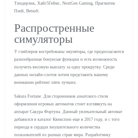
Тиндерлик, Хайг5Геймс, NextGen Gaming, Прагматик
Плей, Betsoft.
Распростренные
симуляторы
У гэмблеров востребованы эмуляторы, где предполагаются
разнообразные бонунсые функции и есть возможность
получить весомую выплату за одну прокрутку. Среди
данных онлайн-слотов хотим представить вашему
вниманию рейтинг пяти лучших.
Sakura Fortune. Для сторонников азиатского стиля
оформления игровых автоматов стоит взгляянуть на
аппарат Сакура Фортуна. Данный увлекательный автомат
добавился в каталог Квикспин еще в 2017 году, и с того
периода в сердцах внушительного количества
пользователей из разных стран мира. Разработчику