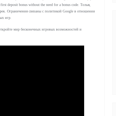
e first deposit bonus without the need for a bonus code. Толық
 керек. Ограничения связаны с политикой Google в отношении
ых игр.