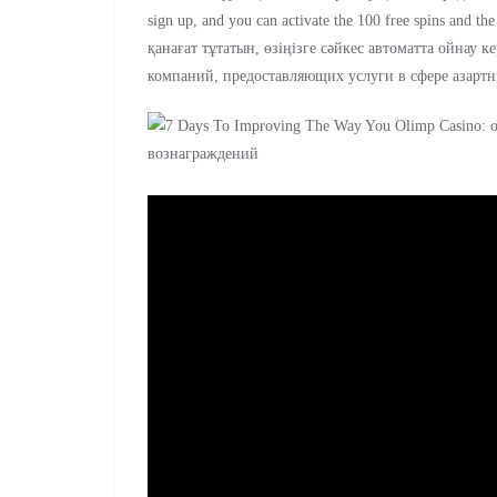
sign up, and you can activate the 100 free spins and th
қанағат тұтатын, өзіңізге сәйкес автоматта ойнау
компаний, предоставляющих услуги в сфере азартн