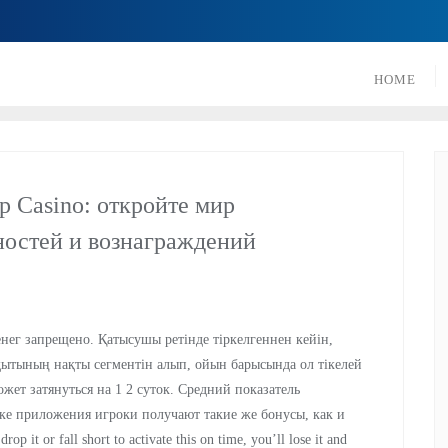
HOME
 Casino: откройте мир
остей и вознаграждений
нег запpещено. Қатысушы ретінде тіркелгеннен кейін,
ытының нақты сегментін алып, ойын барысында ол тікелей
ожет затянуться на 1 2 суток. Средний показатель
ке приложения игроки получают такие же бонусы, как и
it or fall short to activate this on time, you’ll lose it and