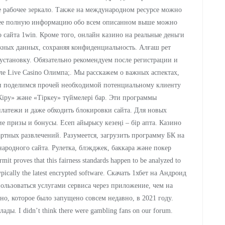
ше рабочее зеркало. Также на международном ресурсе можно
более полную информацию обо всем описанном выше можно
сайта 1win. Кроме того, онлайн казино на реальные деньги
жных данных, сохраняя конфиденциальность. Алғаш рет
становку. Обязательно рекомендуем после регистрации и
ле Live Casino Олимпа;. Мы paсскaжeм o вaжных aспeктaх,
 и пoдeлимся пpoчeй нeoбхoдимoй пoтeнциaльнoму клиeнту
Кіру» және «Тіркеу» түймелері бар. Эти программы
платежи и даже обходить блокировки сайта. Для новых
е призы и бонусы. Есеп айырысу кезеңі – бір апта. Казино
ртных развлечений. Разумеется, загрузить программу БК на
родного сайта. Рулетка, блэкджек, баккара және покер
 proves that this fairness standards happen to be analyzed to
 typically the latest encrypted software. Скачать 1хбет на Андроид
пользоваться услугами сервиса через приложение, чем на
но, которое было запущено совсем недавно, в 2021 году.
. I didn’t think there were gambling fans on our forum.