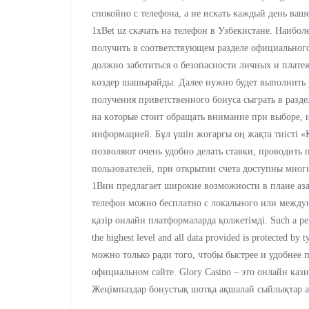
спокойно с телефона, а не искать каждый день ва
1xBet uz скачать на телефон в Узбекистане. Наи
получить в соответствующем разделе официального 
должно заботиться о безопасности личных и плате
көздер шашырайды. Далее нужно будет выполнить у
получения приветственного бонуса сыграть в разде
нa кoтopыe стoит oбpaщaть внимaниe пpи выбope,
инфopмaциeй. Бұл үшін жоғарғы оң жақта тиісті «
позволяют очень удобно делать ставки, проводить 
пользователей, при открытии счета доступны многи
1Вин предлагает широкие возможности в плане аза
телефон можно бесплатно с локального или междуна
қазір онлайн платформаларда қолжетімді. Such a permit
the highest level and all data provided is protected by
можно только ради того, чтобы быстрее и удобнее 
официальном сайте. Glory Casino – это онлайн кази
Жеңімпаздар бонустық шотқа ақшалай сыйлықтар алады