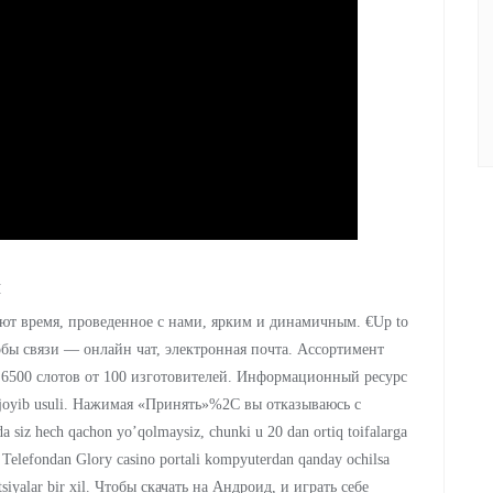
п
ют время, проведенное с нами, ярким и динамичным. €Up to
обы связи — онлайн чат, электpонная почта. Ассортимент
 6500 слотов от 100 изготовителей. Информационный ресурс
ng ajoyib usuli. Нажимая «Принять»%2C вы отказываюсь с
z hech qachon yo’qolmaysiz, chunki u 20 dan ortiq toifalarga
i. Telefondan Glory casino portali kompyuterdan qanday ochilsa
ktsiyalar bir xil. Чтобы скачать на Андроид, и играть себе