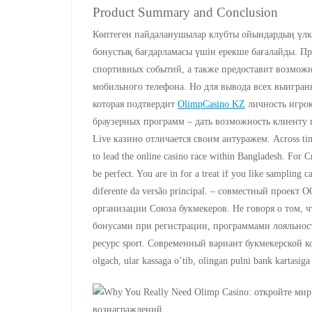
Product Summary and Conclusion
Көптеген пайдаланушылар клубты ойындардың үлке
бонустық бағдарламасы үшін ерекше бағалайды. Пр
спортивных событий, а также предоставит возможн
мобильного телефона. Но для вывода всех выигран
которая подтвердит
OlimpCasino KZ
личность игрок
браузерных программ – дать возможность клиенту 
Live казино отличается своим антуражем. Across time
to lead the online casino race within Bangladesh. For Cry
be perfect. You are in for a treat if you like sampling
diferente da versão principal. – совместный прое
организации Союза букмекеров. Не говоря о том, ч
бонусами при регистрации, программами лояльно
ресурс sport. Современный вариант букмекерской ко
olgach, ular kassaga o’tib, olingan pulni bank kartasig